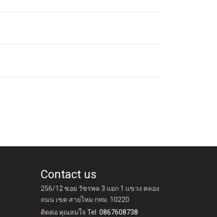
Contact us
256/12 ซอย วัชรพล 3 แยก 1 แขวง คลอง
ถนน เขต สายไหม กทม. 10220
ติดต่อ คุณสมใจ
Tel
0867608738